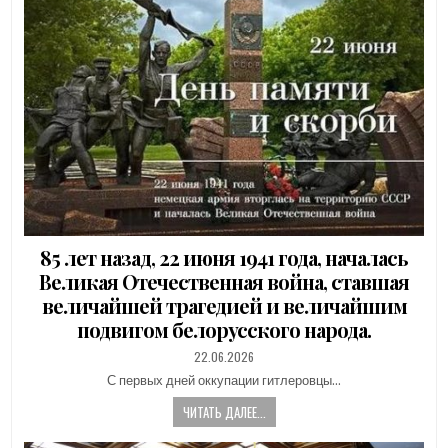
85 лет назад, 22 июня 1941 года, началась
Великая Отечественная война, ставшая
величайшей трагедией и величайшим
подвигом белорусского народа.
PUBLISHED
22.06.2026
DATE:
С первых дней оккупации гитлеровцы…
ЧИТАТЬ ДАЛЕЕ...