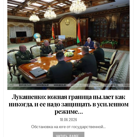
Лукашенко: южная граница пылает как
никогда, и ее надо защищать в усиленном
режиме…
PUBLISHED
18.06.2026
DATE:
Обстановка на юге от государственной…
ЧИТАТЬ ДАЛЕЕ...