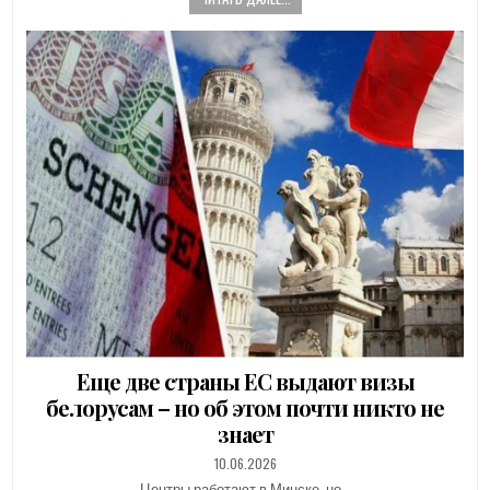
Еще две страны ЕС выдают визы
белорусам – но об этом почти никто не
знает
PUBLISHED
10.06.2026
DATE:
Центры работают в Минске, но…