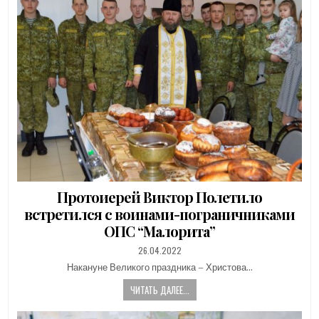
Протоиерей Виктор Полетило
встретился с воинами-пограничниками
ОПС “Малорита”
PUBLISHED
26.04.2022
DATE:
Накануне Великого праздника – Христова…
ЧИТАТЬ ДАЛЕЕ...