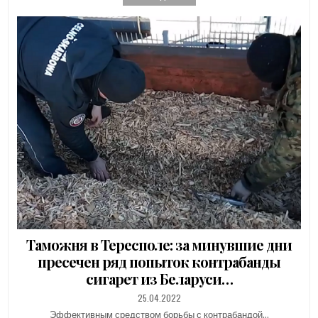
Таможня в Тересполе: за минувшие дни
пресечен ряд попыток контрабанды
сигарет из Беларуси…
PUBLISHED
25.04.2022
DATE:
Эффективным средством борьбы с контрабандой…