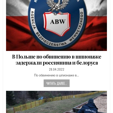
В Польше по обвинению в шпионаже
задержали россиянина и белоруса
PUBLISHED
28.04.2022
DATE:
По обвинению в шпионаже в…
ЧИТАТЬ ДАЛЕЕ...