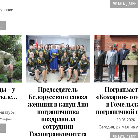
ЧИТАТЬ ДАЛЕЕ..
купации
…
..
цы – у
Председатель
Погранзаст
тыле…
Белорусского союза
«Комарин» о
женщин в канун Дня
в Гомельс
пограничника
пограничной 
ендатуры
поздравила
ужаць…
PUBLISHED
30.05.2026
DATE:
сотрудниц
Сегодня, 27 мая, на 
..
Госпогранкомитета
ЧИТАТЬ ДАЛЕЕ..