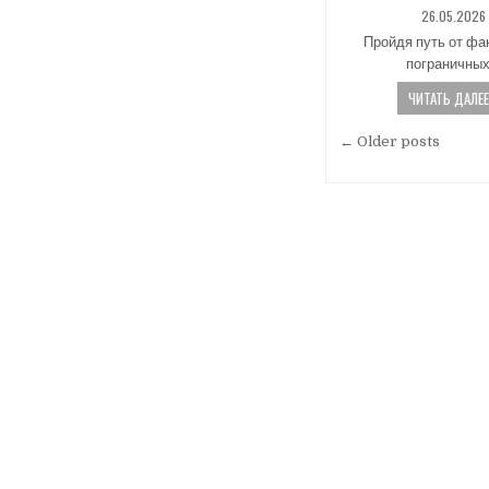
PUBLISHED
26.05.2026
DATE:
Пройдя путь от фа
пограничны
ЧИТАТЬ ДАЛЕЕ.
Навигаци
← Older posts
по
записям