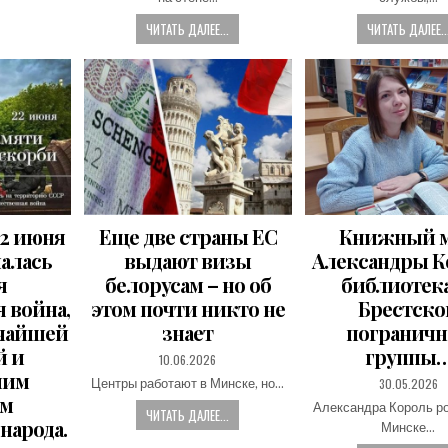
ЧИТАТЬ ДАЛЕЕ...
ЧИТАТЬ ДАЛЕЕ..
22 июня
Еще две страны ЕС
Книжный 
чалась
выдают визы
Александры К
я
белорусам – но об
библиотек
 война,
этом почти никто не
Брестско
ичайшей
знает
погранич
й и
группы
PUBLISHED
10.06.2026
DATE:
шим
PUBLISHED
30.05.2026
Центры работают в Минске, но…
DATE:
ом
Александра Король р
ЧИТАТЬ ДАЛЕЕ...
народа.
Минске…