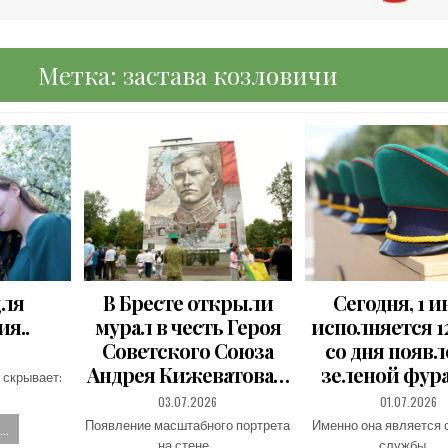
Метка:
застава козловичи
для
В Бресте открыли
Сегодня, 1 и
я..
мурал в честь Героя
исполняется 12
Советского Союза
со дня появ
Андрея Кижеватова…
зеленой фур
 скрывает:
PUBLISHED
PUBLISHED
03.07.2026
01.07.2026
DATE:
DATE:
Появление масштабного портрета
Именно она является
..
на стене…
службы,…