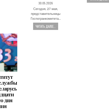
PUBLISHED
30.05.2026
DATE:
Сегодня, 27 мая,
представительницы
Госпогранкомитета…
ЧИТАТЬ ДАЛЕЕ...
титут
 службы
еларусь
идцати
со дня
ния