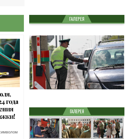
ГАЛЕРЕЯ
юля,
4 года
ления
ГАЛЕРЕЯ
ажки!
 символом