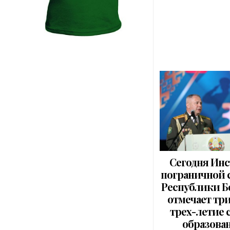
Сегодня Инс
пограничной
Республики Б
отмечает тр
трех-летие 
образова