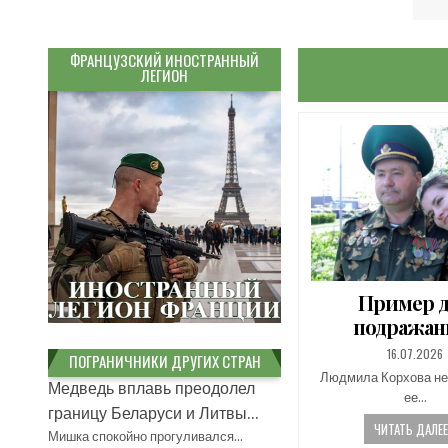
ФРАНЦУЗСКИЙ ИНОСТРАННЫЙ
ЛЕГИОН
Пример 
подражани
PUBLISHED
16.07.2026
ПОГРАНИЧНИКИ ДРУГИХ СТРАН
DATE:
Людмила Корхова не
Медведь вплавь преодолел
ее…
границу Беларуси и Литвы...
ЧИТАТЬ ДАЛЕЕ.
Мишка спокойно прогуливался…