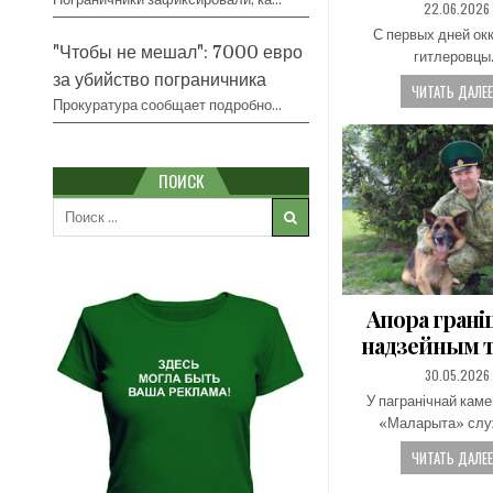
PUBLISHED
22.06.2026
DATE:
С первых дней ок
"Чтобы не мешал": 7000 евро
гитлеровцы
за убийство пограничника
ЧИТАТЬ ДАЛЕЕ.
Прокуратура сообщает подробно…
ПОИСК
Search
for:
Апора грані
надзейным 
PUBLISHED
30.05.2026
DATE:
У пагранічнай кам
«Маларыта» сл
ЧИТАТЬ ДАЛЕЕ.