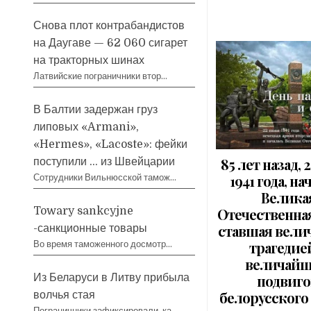
Снова плот контрабандистов
на Даугаве — 62 060 сигарет
на тракторных шинах
Латвийские пограничники втор…
В Балтии задержан груз
липовых «Armani»,
«Hermes», «Lacoste»: фейки
85 лет назад, 
поступили … из Швейцарии
1941 года, на
Сотрудники Вильнюсской тамож…
Велика
Отечественная
Towary sankcyjne
ставшая вел
-санкционные товары
трагедие
Во время таможенного досмотр…
величай
подвиг
Из Беларуси в Литву прибыла
белорусского 
волчья стая
Пограничники зафиксировали, ка…