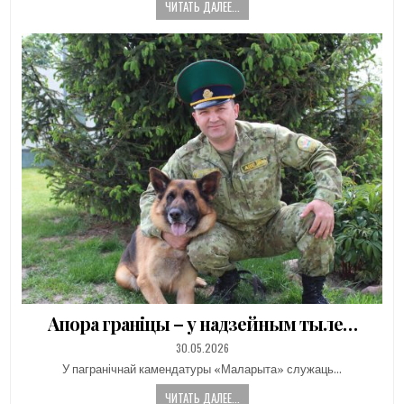
ЧИТАТЬ ДАЛЕЕ...
Апора граніцы – у надзейным тыле…
PUBLISHED
30.05.2026
DATE:
У пагранічнай камендатуры «Маларыта» служаць…
ЧИТАТЬ ДАЛЕЕ...