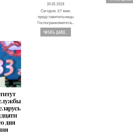
PUBLISHED
30.05.2026
DATE:
Сегодня, 27 мая,
представительницы
Госпогранкомитета…
ЧИТАТЬ ДАЛЕЕ...
титут
 службы
еларусь
идцати
со дня
ния