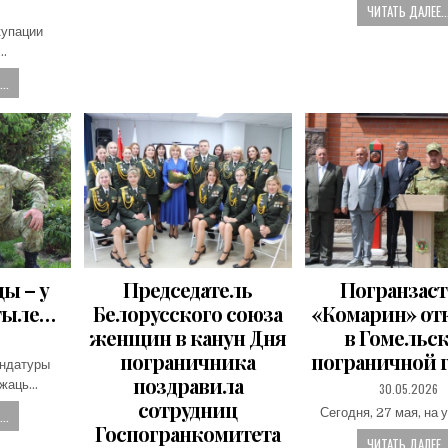
ЧИТАТЬ ДАЛЕЕ..
купации
…
..
цы – у
Председатель
Погранзаст
тыле…
Белорусского союза
«Комарин» о
женщин в канун Дня
в Гомельс
пограничника
пограничной 
ендатуры
поздравила
ужаць…
PUBLISHED
30.05.2026
DATE:
сотрудниц
Сегодня, 27 мая, на 
..
Госпогранкомитета
ЧИТАТЬ ДАЛЕЕ..