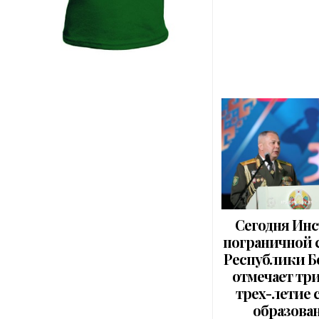
Сегодня Инс
пограничной
Республики Б
отмечает тр
трех-летие 
образова