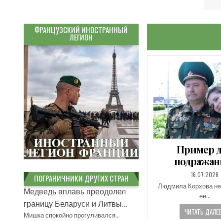
ФРАНЦУЗСКИЙ ИНОСТРАННЫЙ
ЛЕГИОН
Пример 
подражани
PUBLISHED
16.07.2026
ПОГРАНИЧНИКИ ДРУГИХ СТРАН
DATE:
Людмила Корхова не
Медведь вплавь преодолел
ее…
границу Беларуси и Литвы...
ЧИТАТЬ ДАЛЕЕ.
Мишка спокойно прогуливался…