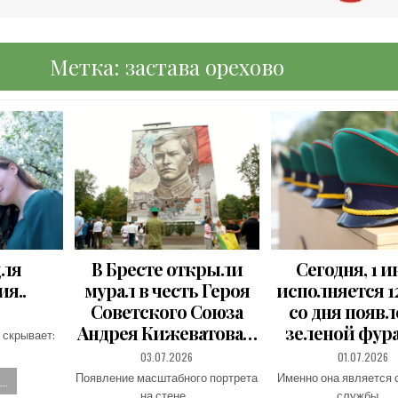
Метка:
застава орехово
для
В Бресте открыли
Сегодня, 1 и
я..
мурал в честь Героя
исполняется 12
Советского Союза
со дня появ
Андрея Кижеватова…
зеленой фур
 скрывает:
PUBLISHED
PUBLISHED
03.07.2026
01.07.2026
DATE:
DATE:
Появление масштабного портрета
Именно она является
..
на стене…
службы,…