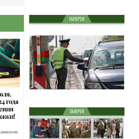
ГАЛЕРЕЯ
юля,
4 года
ления
ГАЛЕРЕЯ
ажки!
 символом