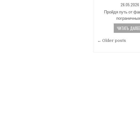
PUBLISHED
26.05.2026
DATE:
Пройдя путь от фа
пограничны
ЧИТАТЬ ДАЛЕЕ.
Навигаци
← Older posts
по
записям