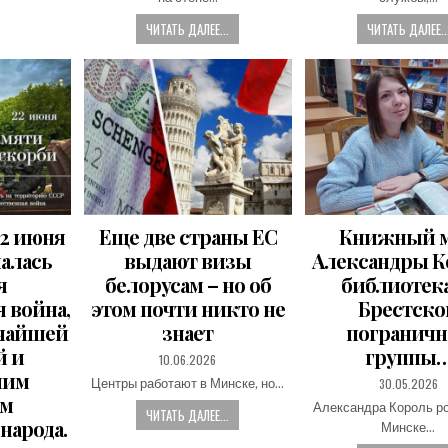
ЧИТАТЬ ДАЛЕЕ...
ЧИТАТЬ ДАЛЕЕ..
22 июня
Еще две страны ЕС
Книжный 
чалась
выдают визы
Александры К
я
белорусам – но об
библиотек
 война,
этом почти никто не
Брестско
ичайшей
знает
погранич
й и
группы
PUBLISHED
10.06.2026
DATE:
шим
PUBLISHED
30.05.2026
Центры работают в Минске, но…
DATE:
ом
Александра Король р
ЧИТАТЬ ДАЛЕЕ...
народа.
Минске…