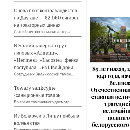
Снова плот контрабандистов
на Даугаве — 62 060 сигарет
на тракторных шинах
Латвийские пограничники втор…
В Балтии задержан груз
липовых «Armani»,
«Hermes», «Lacoste»: фейки
85 лет назад, 
поступили … из Швейцарии
1941 года, на
Сотрудники Вильнюсской тамож…
Велика
Отечественная
Towary sankcyjne
ставшая вел
-санкционные товары
трагедие
Во время таможенного досмотр…
величай
подвиг
Из Беларуси в Литву прибыла
белорусского 
волчья стая
Пограничники зафиксировали, ка…