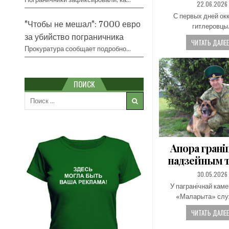
PUBLISHED
22.06.2026
DATE:
С первых дней ок
"Чтобы не мешал": 7000 евро
гитлеровцы
за убийство пограничника
ЧИТАТЬ ДАЛЕЕ.
Прокуратура сообщает подробно…
ПОИСК
Search
for:
Апора грані
надзейным 
PUBLISHED
30.05.2026
DATE:
У пагранічнай кам
«Маларыта» сл
ЧИТАТЬ ДАЛЕЕ.