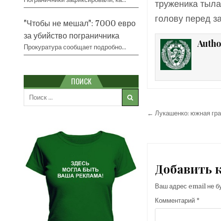
труженика тыла
голову перед з
"Чтобы не мешал": 7000 евро
за убийство пограничника
Autho
Прокуратура сообщает подробно…
ПОИСК
Search
for:
Навигация
← Лукашенко: южная гра
по
записям
Добавить 
Ваш адрес email не б
Комментарий
*