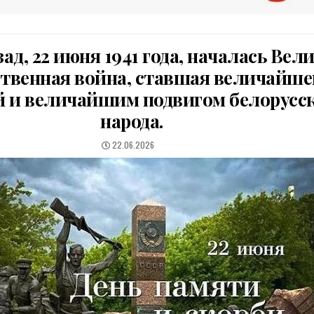
зад, 22 июня 1941 года, началась Вел
твенная война, ставшая величайше
й и величайшим подвигом белорусс
народа.
PUBLISHED
22.06.2026
DATE: