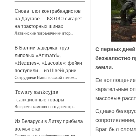
Снова плот контрабандистов
на Даугаве — 62 060 сигарет
на тракторных шинах
Латвийские пограничники втор…
В Балтии задержан груз
С первых дней
липовых «Armani»,
безжалостно п
«Hermes», «Lacoste»: фейки
земли.
поступили … из Швейцарии
Сотрудники Вильнюсской тамож…
Ее воплощение
карательные оп
Towary sankcyjne
массовые расст
-санкционные товары
Во время таможенного досмотр…
Однако белорус
сопротивление,
Из Беларуси в Литву прибыла
волчья стая
Враг был сломл
Пограничники зафиксировали, ка…