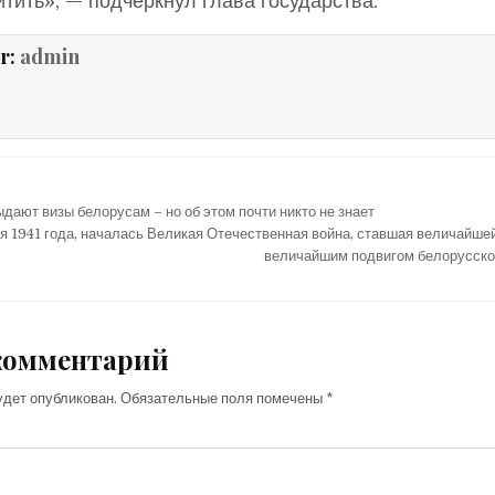
итить», — подчеркнул глава государства.
r:
admin
дают визы белорусам – но об этом почти никто не знает
ня 1941 года, началась Великая Отечественная война, ставшая величайшей
величайшим подвигом белорусско
комментарий
удет опубликован.
Обязательные поля помечены
*