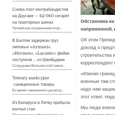
Снова плот контрабандистов
на Даугаве — 62 060 сигарет
Обстановка на
на тракторных шинах
Латвийские пограничники втор…
напряженной, 
Об этом Презид
В Балтии задержан груз
липовых «Armani»,
доклад о предл
«Hermes», «Lacoste»: фейки
строительства 
поступили … из Швейцарии
корреспондент
Сотрудники Вильнюсской тамож…
«Южная граница
Towary sankcyjne
военные там ст
-санкционные товары
надо нам защищ
Во время таможенного досмотр…
этот ответ. Надо
Из Беларуси в Литву прибыла
Мы люди военны
волчья стая
Пограничники зафиксировали, ка…