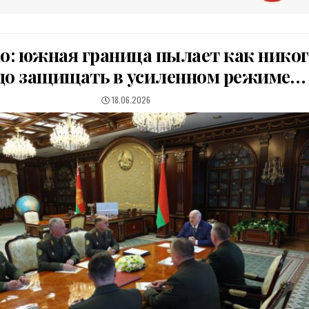
: южная граница пылает как никог
адо защищать в усиленном режиме…
PUBLISHED
18.06.2026
DATE: