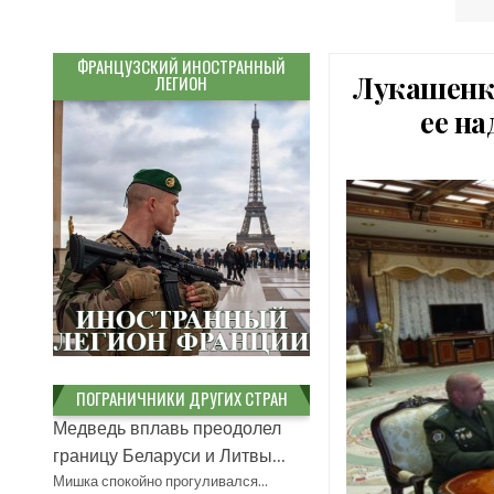
ФРАНЦУЗСКИЙ ИНОСТРАННЫЙ
Лукашенко
ЛЕГИОН
ее н
ПОГРАНИЧНИКИ ДРУГИХ СТРАН
Медведь вплавь преодолел
границу Беларуси и Литвы...
Мишка спокойно прогуливался…