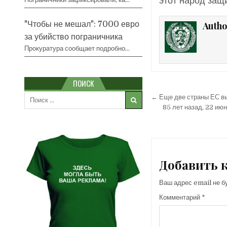
этот народ защ
"Чтобы не мешал": 7000 евро
Autho
за убийство пограничника
Прокуратура сообщает подробно…
ПОИСК
Навигация
Search
← Еще две страны ЕС вы
for:
по
85 лет назад, 22 ию
записям
Добавить 
Ваш адрес email не б
Комментарий
*