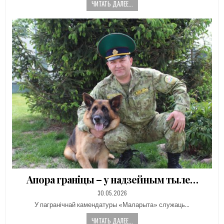
ЧИТАТЬ ДАЛЕЕ...
Апора граніцы – у надзейным тыле…
PUBLISHED
30.05.2026
DATE:
У пагранічнай камендатуры «Маларыта» служаць…
ЧИТАТЬ ДАЛЕЕ...