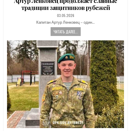
Артур Ленковец продолжает славные
традиции защитников рубежей
PUBLISHED
03.05.2026
DATE:
Капитан Артур Ленковец – один…
ЧИТАТЬ ДАЛЕЕ...