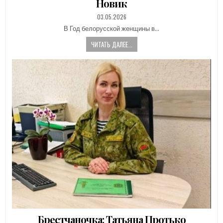
Новик
PUBLISHED
03.05.2026
DATE:
В Год белорусской женщины в…
ЧИТАТЬ ДАЛЕЕ...
Брестчаночка: Татьяна Протько