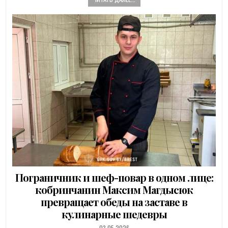
Пограничник и шеф-повар в одном лице:
кобринчанин Максим Магдысюк
превращает обеды на заставе в
кулинарные шедевры
PUBLISHED
03.05.2026