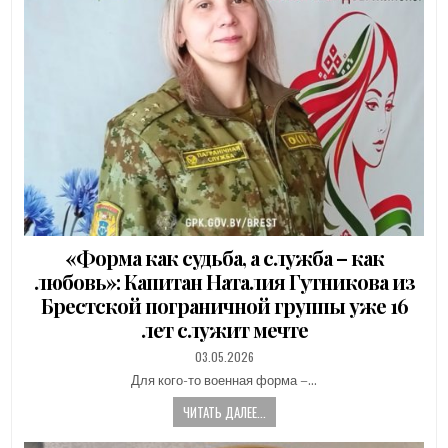
«Форма как судьба, а служба – как
любовь»: Капитан Наталия Гутникова из
Брестской пограничной группы уже 16
лет служит мечте
PUBLISHED
03.05.2026
DATE:
Для кого-то военная форма –…
ЧИТАТЬ ДАЛЕЕ...