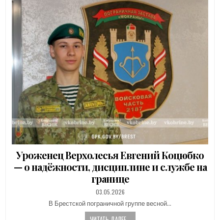
Уроженец Верхолесья Евгений Коцюбко
— о надёжности, дисциплине и службе на
границе
PUBLISHED
03.05.2026
DATE:
В Брестской пограничной группе весной…
ЧИТАТЬ ДАЛЕЕ...