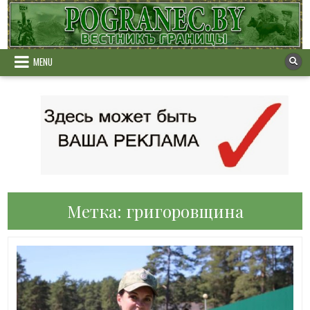
Skip
to
content
MENU
Метка:
григоровщина