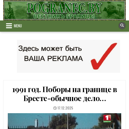
Skip
to
content
MENU
1991 год. Поборы на границе в
Бресте-обычное дело…
PUBLISHED
17.12.2025
DATE: