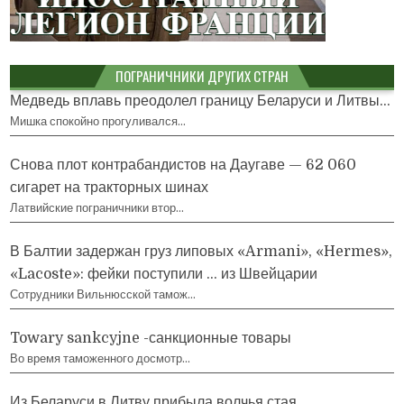
ПОГРАНИЧНИКИ ДРУГИХ СТРАН
Медведь вплавь преодолел границу Беларуси и Литвы...
Мишка спокойно прогуливался…
Снова плот контрабандистов на Даугаве — 62 060
сигарет на тракторных шинах
Латвийские пограничники втор…
В Балтии задержан груз липовых «Armani», «Hermes»,
«Lacoste»: фейки поступили … из Швейцарии
Сотрудники Вильнюсской тамож…
Towary sankcyjne -санкционные товары
Во время таможенного досмотр…
Из Беларуси в Литву прибыла волчья стая