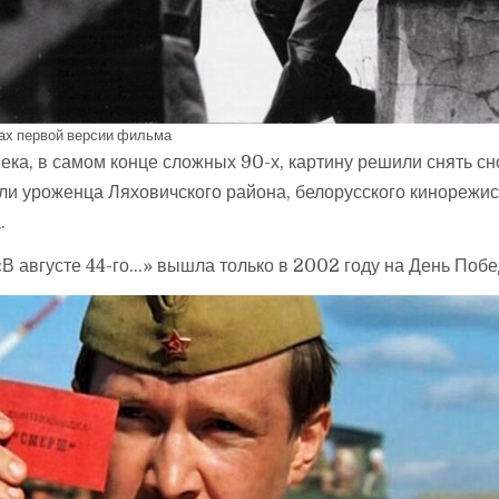
ах первой версии фильма
века, в самом конце сложных 90-х, картину решили снять сн
или уроженца Ляховичского района, белорусского кинорежи
.
 «В августе 44-го…» вышла только в 2002 году на День Поб