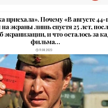
а приехала». Почему «В августе 44-
на экраны лишь спустя 25 лет, посл
б экранизации, и что осталось за к
фильма…
PUBLISHED
11.08.2023
DATE: