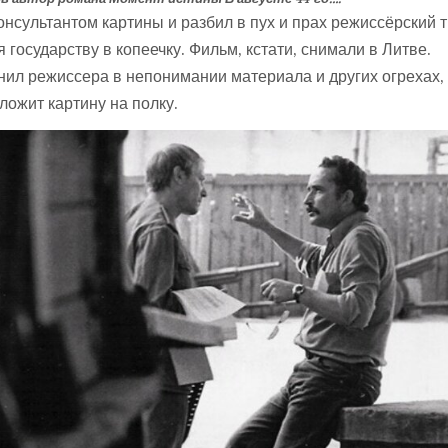
онсультантом картины и разбил в пух и прах режиссёрский т
государству в копеечку. Фильм, кстати, снимали в Литве.
нил режиссера в непонимании материала и других огрехах,
ложит картину на полку.