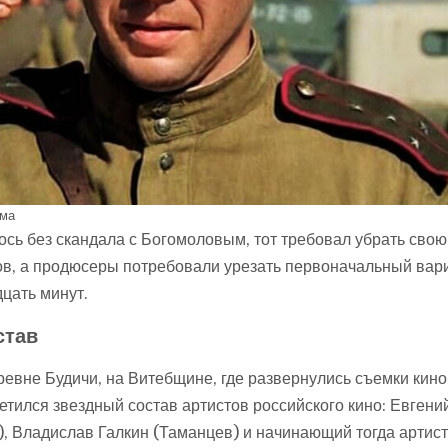
ьма
ось без скандала с Богомоловым, тот требовал убрать свою
ов, а продюсеры потребовали урезать первоначальный вар
цать минут.
став
ревне Будичи, на Витебщине, где развернулись съемки кин
ился звездный состав артистов российского кино: Евгени
, Владислав Галкин (Таманцев) и начинающий тогда артис