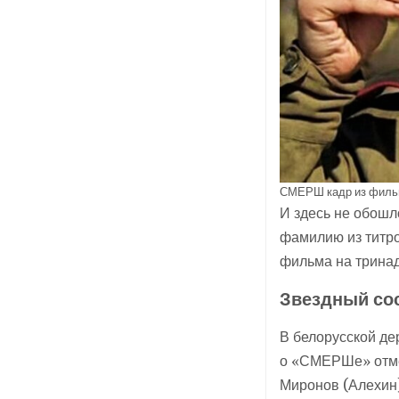
СМЕРШ кадр из фил
И здесь не обошл
фамилию из титр
фильма на тринад
Звездный со
В белорусской де
о «СМЕРШе» отмет
Миронов (Алехин)