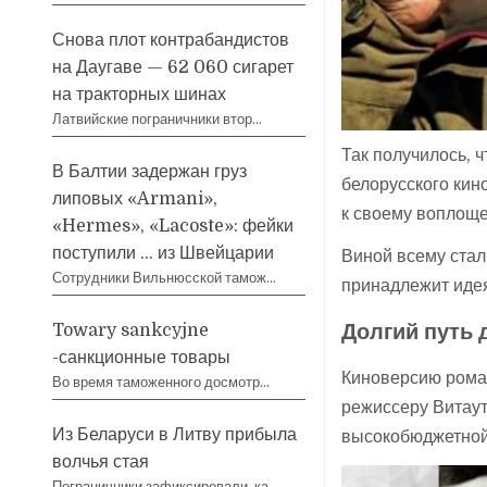
Снова плот контрабандистов
на Даугаве — 62 060 сигарет
на тракторных шинах
Латвийские пограничники втор…
Так получилось, 
В Балтии задержан груз
белорусского ки
липовых «Armani»,
к своему воплоще
«Hermes», «Lacoste»: фейки
поступили … из Швейцарии
Виной всему ста
Сотрудники Вильнюсской тамож…
принадлежит идея
Долгий путь 
Towary sankcyjne
-санкционные товары
Киноверсию рома
Во время таможенного досмотр…
режиссеру Витаут
Из Беларуси в Литву прибыла
высокобюджетной
волчья стая
Пограничники зафиксировали, ка…