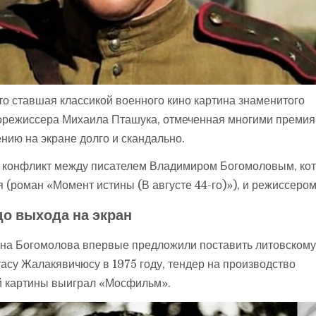
что ставшая классикой военного кино картина знаменитого
норежиссера Михаила Пташука, отмеченная многими премия
нию на экране долго и скандально.
л конфликт между писателем Владимиром Богомоловым, ко
 (роман «Момент истины (В августе 44-го)»), и режиссером
до выхода на экран
на Богомолова впервые предложили поставить литовском
асу Жалакявичюсу в 1975 году, тендер на производство
 картины выиграл «Мосфильм».