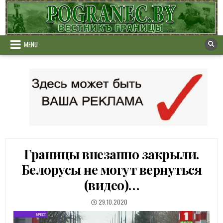
Skip
to
content
MENU
Границы внезапно закрыли.
Белорусы не могут вернуться
(видео)…
PUBLISHED
29.10.2020
DATE: