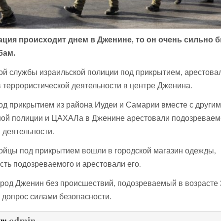
ация происходит днем в Дженине, то он очень сильно 
бам.
ой службы израильской полиции под прикрытием, арестова
 террористической деятельности в центре Дженина.
д прикрытием из района Иудеи и Самарии вместе с други
ной полиции и ЦАХАЛа в Дженине арестовали подозреваем
 деятельности.
ойцы под прикрытием вошли в городской магазин одежды,
сть подозреваемого и арестовали его.
род Дженин без происшествий, подозреваемый в возрасте 
 допрос силами безопасности.
r:
admin