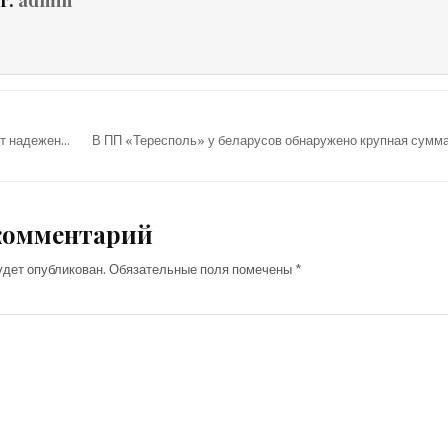
ит надежен…
В ПП «Тересполь» у беларусов обнаружено крупная сум
комментарий
удет опубликован.
Обязательные поля помечены
*