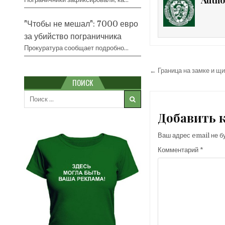
"Чтобы не мешал": 7000 евро
за убийство пограничника
Прокуратура сообщает подробно…
Навигация
← Граница на замке и щ
ПОИСК
по
Search
записям
for:
Добавить 
Ваш адрес email не б
Комментарий
*