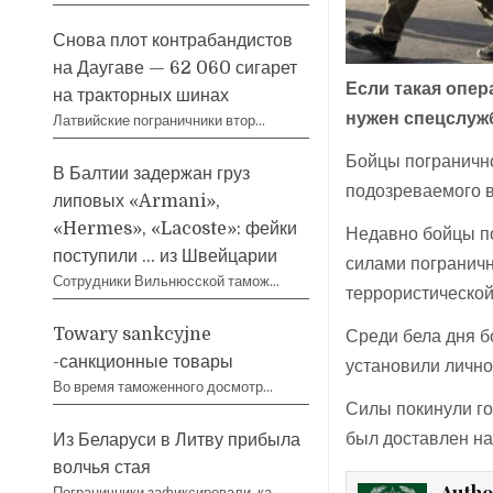
Снова плот контрабандистов
на Даугаве — 62 060 сигарет
Если такая опер
на тракторных шинах
нужен спецслуж
Латвийские пограничники втор…
Бойцы пограничн
В Балтии задержан груз
подозреваемого в
липовых «Armani»,
«Hermes», «Lacoste»: фейки
Недавно бойцы по
поступили … из Швейцарии
силами погранич
Сотрудники Вильнюсской тамож…
террористической
Towary sankcyjne
Среди бела дня б
-санкционные товары
установили лично
Во время таможенного досмотр…
Силы покинули го
был доставлен на
Из Беларуси в Литву прибыла
волчья стая
Autho
Пограничники зафиксировали, ка…