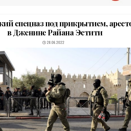
кий спецназ под прикрытием, арест
в Дженине Райана Эстити
PUBLISHED
28.06.2022
DATE: