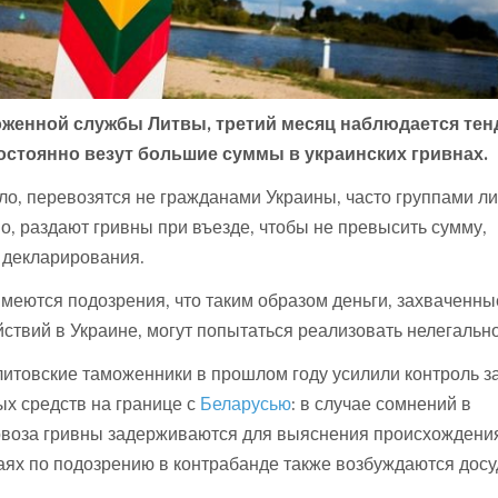
женной службы Литвы, третий месяц наблюдается тен
постоянно везут большие суммы в украинских гривнах.
ило, перевозятся не гражданами Украины, часто группами ли
о, раздают гривны при въезде, чтобы не превысить сумму,
 декларирования.
меются подозрения, что таким образом деньги, захваченны
ствий в Украине, могут попытаться реализовать нелегально
итовские таможенники в прошлом году усилили контроль з
х средств на границе с
Беларусью
: в случае сомнений в
овоза гривны задерживаются для выяснения происхождения
аях по подозрению в контрабанде также возбуждаются дос