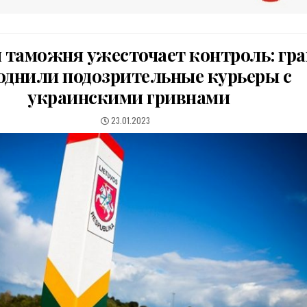
 таможня ужесточает контроль: гр
однили подозрительные курьеры с
украинскими гривнами
PUBLISHED
23.01.2023
DATE: