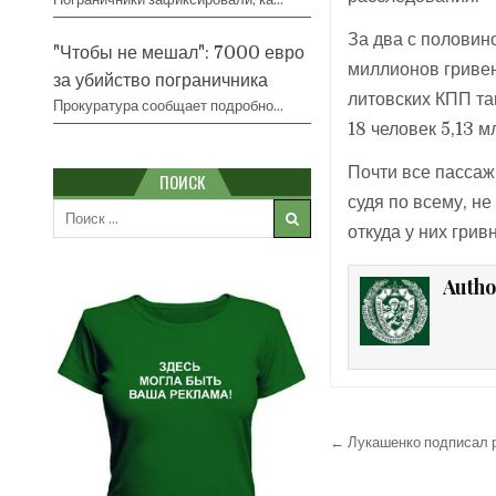
За два с половин
"Чтобы не мешал": 7000 евро
миллионов гривен 
за убийство пограничника
литовских КПП та
Прокуратура сообщает подробно…
18 человек 5,13 м
Почти все пассаж
ПОИСК
судя по всему, н
Search
for:
откуда у них грив
Autho
Навигация
← Лукашенко подписал р
по