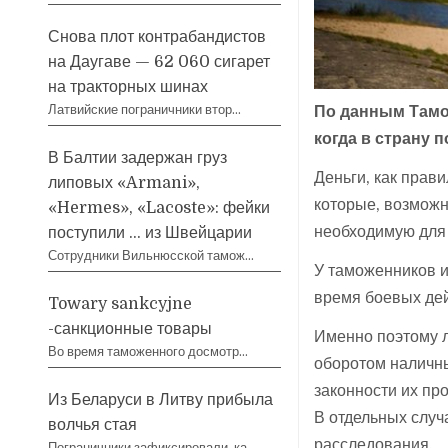
Снова плот контрабандистов
на Даугаве — 62 060 сигарет
на тракторных шинах
Латвийские пограничники втор…
По данным Тамо
когда в страну 
В Балтии задержан груз
Деньги, как прав
липовых «Armani»,
которые, возможн
«Hermes», «Lacoste»: фейки
необходимую для
поступили … из Швейцарии
Сотрудники Вильнюсской тамож…
У таможенников и
время боевых дей
Towary sankcyjne
-санкционные товары
Именно поэтому л
Во время таможенного досмотр…
оборотом наличны
законности их пр
Из Беларуси в Литву прибыла
В отдельных случ
волчья стая
расследования.
Пограничники зафиксировали, ка…