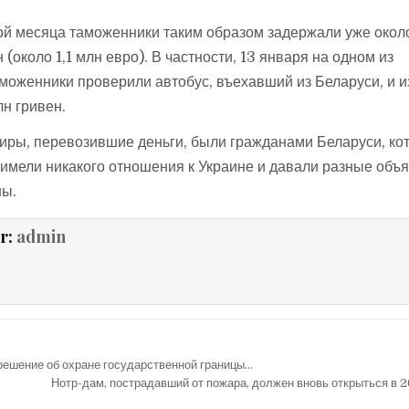
ой месяца таможенники таким образом задержали уже окол
(около 1,1 млн евро). В частности, 13 января на одном из
моженники проверили автобус, въехавший из Беларуси, и и
лн гривен.
иры, перевозившие деньги, были гражданами Беларуси, ко
е имели никакого отношения к Украине и давали разные объ
ны.
r:
admin
ешение об охране государственной границы…
Нотр-дам, пострадавший от пожара, должен вновь открыться в 