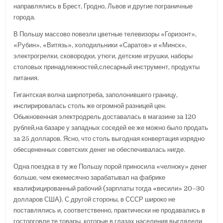
направлялись в Брест, Гродно, Львов и другие пограничные
города.
В Польшу массово повезли цветные телевизоры «Горизонт»,
«Рубин», «Витязь», холодильники «Саратов» и «Минск»,
электрогрелки, сковородки, утюги, детские игрушки, наборы
столовых принадлежностей,слесарный инструмент, продукты
питания.
Гигантская волна ширпотреба, заполонившего границу,
инспирировалась столь же огромной разницей цен.
Обыкновенная электродрель доставалась в магазине за 120
рублей,на базаре у западных соседей ее же можно было продать
за 25 долларов. Ясно, что столь выгодная конвертация изрядно
обесцененных советских денег не обеспечивалась нигде.
Одна поездка в ту же Польшу порой приносила «челноку» денег
больше, чем ежемесячно зарабатывал на фабрике
квалифицированный рабочий (зарплаты тогда «весили» 20–30
долларов США). С другой стороны, в СССР широко не
поставлялись и, соответственно, практически не продавались в
госторговле те товары, которые в глазах населения выглядели