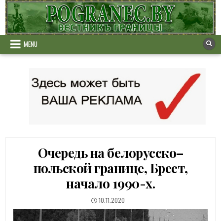
Skip
to
content
MENU
Очередь на белорусско–
польской границе, Брест,
начало 1990-х.
PUBLISHED
10.11.2020
DATE: