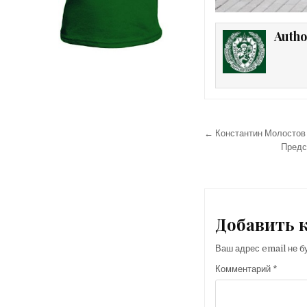
Autho
Навигация
← Константин Молостов
по
Предс
записям
Добавить 
Ваш адрес email не б
Комментарий
*