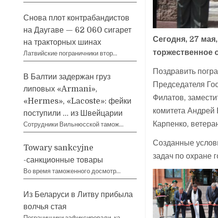
Снова плот контрабандистов
на Даугаве — 62 060 сигарет
Сегодня, 27 мая
на тракторных шинах
торжественное 
Латвийские пограничники втор…
Поздравить погра
В Балтии задержан груз
Председателя Гос
липовых «Armani»,
Филатов, замести
«Hermes», «Lacoste»: фейки
комитета Андрей 
поступили … из Швейцарии
Карпенко, ветера
Сотрудники Вильнюсской тамож…
Созданные услов
Towary sankcyjne
задач по охране 
-санкционные товары
Во время таможенного досмотр…
Из Беларуси в Литву прибыла
волчья стая
Пограничники зафиксировали, ка…