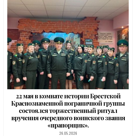
22 мая в комнате истории Брестской
Краснознаменной пограничной группы
состоялся торжественный ритуал
вручения очередного воинского звания
«прапорщик».
PUBLISHED
26.05.2026