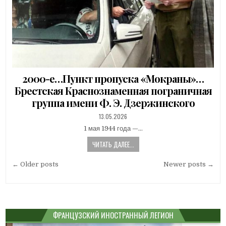
2000-е…Пункт пропуска «Мокраны»…
Брестская Краснознаменная пограничная
группа имени Ф. Э. Дзержинского
PUBLISHED
13.05.2026
DATE:
1 мая 1944 года —…
ЧИТАТЬ ДАЛЕЕ...
Навигация
← Older posts
Newer posts →
по
записям
ФРАНЦУЗСКИЙ ИНОСТРАННЫЙ ЛЕГИОН