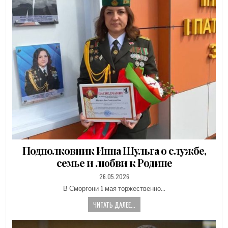
Подполковник Инна Шульга о службе,
семье и любви к Родине
PUBLISHED
26.05.2026
DATE:
В Сморгони 1 мая торжественно…
ЧИТАТЬ ДАЛЕЕ...