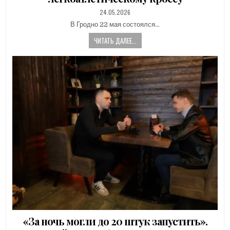
PUBLISHED
24.05.2026
DATE:
В Гродно 22 мая состоялся…
ЧИТАТЬ ДАЛЕЕ...
«За ночь могли до 20 штук запустить».