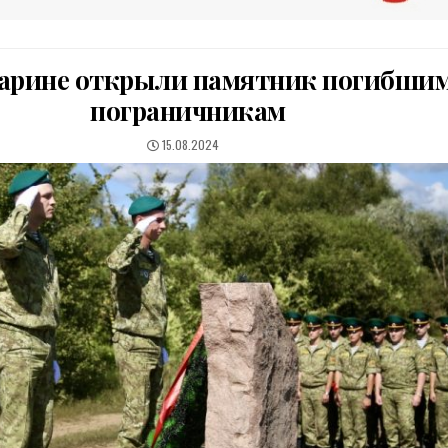
арине открыли памятник погибши
пограничникам
PUBLISHED
15.08.2024
DATE: