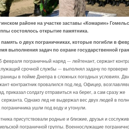
агинском районе на участке заставы «Комарин» Гомель
уппы состоялось открытие памятника.
 память о двух пограничниках, которые погибли в фев
емя выполнения задач по охране государственной гра
5 февраля пограничный наряд — лейтенант, сержант контр
служащий срочной службы — выполнял задачу по проверке
границы в пойме Днепра в сложных погодных условиях. Дв
жант-контрактник провалился под лед. Офицер, возглавля
д, приказал солдату отправиться на берег, а сам сразу же
 сержанта. Однако лед не выдержал вес двух людей в полн
 пограничника ушли под воду и утонули.
тника присутствовали родные и близкие, друзья и сослужи
мельской пограничной группы. Военнослужащие пограничн