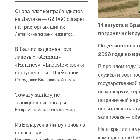
Снова плот контрабандистов
на Даугаве — 62 060 сигарет
14 августа в Бр
на тракторных шинах
пограничной гр
Латвийские пограничники втор…
Он установлен в
В Балтии задержан груз
2023 года во вр
липовых «Armani»,
«Hermes», «Lacoste»: фейки
В прошлом году 1
поступили … из Швейцарии
службы и военно
Сотрудники Вильнюсской тамож…
государственной 
по маршруту, сер
Towary sankcyjne
пограничный наря
-санкционные товары
попытался спасти
Во время таможенного досмотр…
экипировке — оба
Из Беларуси в Литву прибыла
На открытии памя
волчья стая
командование Го
Пограничники зафиксировали, ка…