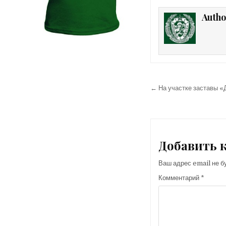
Autho
Навигация
← На участке заставы «
по
записям
Добавить 
Ваш адрес email не б
Комментарий
*