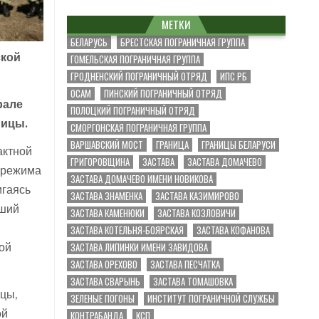
МЕТКИ
БЕЛАРУСЬ
БРЕСТСКАЯ ПОГРАНИЧНАЯ ГРУППА
ской
ГОМЕЛЬСКАЯ ПОГРАНИЧНАЯ ГРУППА
ГРОДНЕНСКИЙ ПОГРАНИЧНЫЙ ОТРЯД
ИПС РБ
ОСАМ
ПИНСКИЙ ПОГРАНИЧНЫЙ ОТРЯД
рале
ПОЛОЦКИЙ ПОГРАНИЧНЫЙ ОТРЯД
ницы.
СМОРГОНСКАЯ ПОГРАНИЧНАЯ ГРУППА
ВАРШАВСКИЙ МОСТ
ГРАНИЦА
ГРАНИЦЫ БЕЛАРУСИ
актной
ГРИГОРОВЩИНА
ЗАСТАВА
ЗАСТАВА ДОМАЧЕВО
 режима
ЗАСТАВА ДОМАЧЕВО ИМЕНИ НОВИКОВА
игаясь
ЗАСТАВА ЗНАМЕНКА
ЗАСТАВА КАЗИМИРОВО
вший
ЗАСТАВА КАМЕНЮКИ
ЗАСТАВА КОЗЛОВИЧИ
ЗАСТАВА КОТЕЛЬНЯ-БОЯРСКАЯ
ЗАСТАВА КОФАНОВА
ЗАСТАВА ЛИПИНКИ ИМЕНИ ЗАВИДОВА
ой
ЗАСТАВА ОРЕХОВО
ЗАСТАВА ПЕСЧАТКА
ЗАСТАВА СВАРЫНЬ
ЗАСТАВА ТОМАШОВКА
вцы,
ЗЕЛЕНЫЕ ПОГОНЫ
ИНСТИТУТ ПОГРАНИЧНОЙ СЛУЖБЫ
ой
КОНТРАБАНДА
КСП