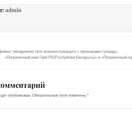
r:
admin
Дивин» обнаружено тело военнослужащего с признаками суицида…
«Пограничный знак Герб РБ(Рэспублiка Беларусь)» и «Пограничный г
комментарий
удет опубликован.
Обязательные поля помечены
*