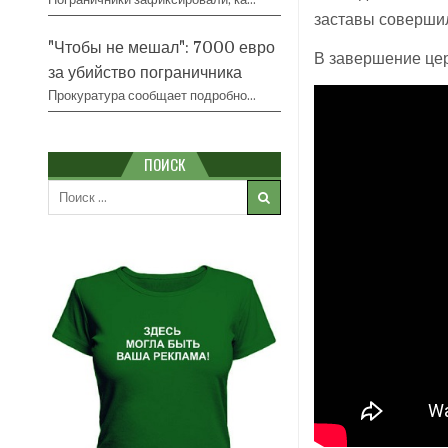
заставы совершил
"Чтобы не мешал": 7000 евро
В завершение цер
за убийство пограничника
Прокуратура сообщает подробно…
ПОИСК
Search
for: