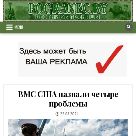
Skip
to
content
MENU
ВМС США назвали четыре
проблемы
PUBLISHED
22.08.2021
DATE: