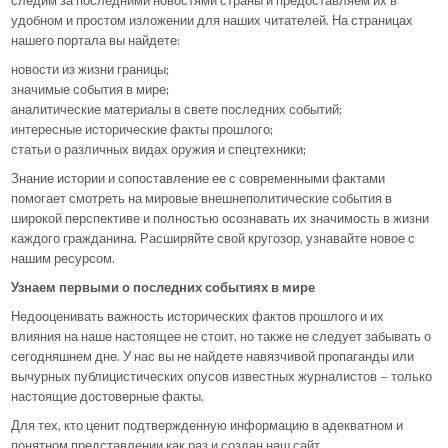
следим за последними новостями страны и предоставляем их в
удобном и простом изложении для наших читателей. На страницах
нашего портала вы найдете:
новости из жизни границы;
значимые события в мире;
аналитические материалы в свете последних событий;
интересные исторические факты прошлого;
статьи о различных видах оружия и спецтехники;
Знание истории и сопоставление ее с современными фактами
помогает смотреть на мировые внешнеполитические события в
широкой перспективе и полностью осознавать их значимость в жизни
каждого гражданина. Расширяйте свой кругозор, узнавайте новое с
нашим ресурсом.
Узнаем первыми о последних событиях в мире
Недооценивать важность исторических фактов прошлого и их
влияния на наше настоящее не стоит, но также не следует забывать о
сегодняшнем дне. У нас вы не найдете навязчивой пропаганды или
вычурных публицистических опусов известных журналистов – только
настоящие достоверные факты.
Для тех, кто ценит подтвержденную информацию в адекватном и
понятном представлении как раз и создан наш сайт.