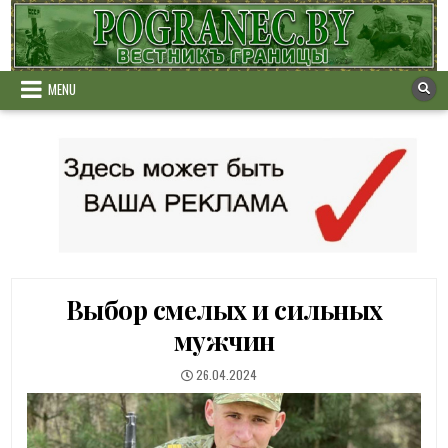
Skip
to
content
MENU
Выбор смелых и сильных
мужчин
PUBLISHED
26.04.2024
DATE: