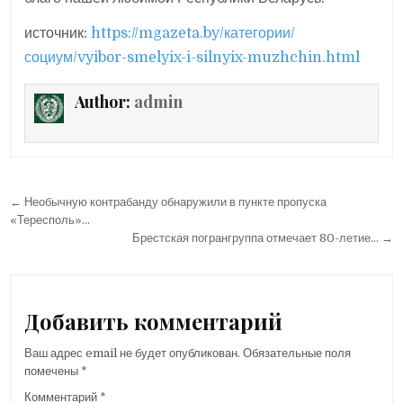
источник:
https://mgazeta.by/категории/
социум/vyibor-smelyix-i-silnyix-muzhchin.html
Author:
admin
Навигация
← Необычную контрабанду обнаружили в пункте пропуска
по
«Тересполь»…
Брестская погрангруппа отмечает 80-летие… →
записям
Добавить комментарий
Ваш адрес email не будет опубликован.
Обязательные поля
помечены
*
Комментарий
*